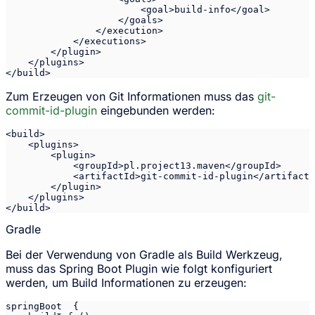
                        <goal>build-info</goal>

                    </goals>

                </execution>

            </executions>

        </plugin>

    </plugins>

</build>
Zum Erzeugen von Git Informationen muss das
git-
commit-id-plugin
eingebunden werden:
<build>

    <plugins>

        <plugin>

            <groupId>pl.project13.maven</groupId>

            <artifactId>git-commit-id-plugin</artifactI
        </plugin>

    </plugins>

</build>
Gradle
Bei der Verwendung von Gradle als Build Werkzeug,
muss das Spring Boot Plugin wie folgt konfiguriert
werden, um Build Informationen zu erzeugen:
springBoot  {
