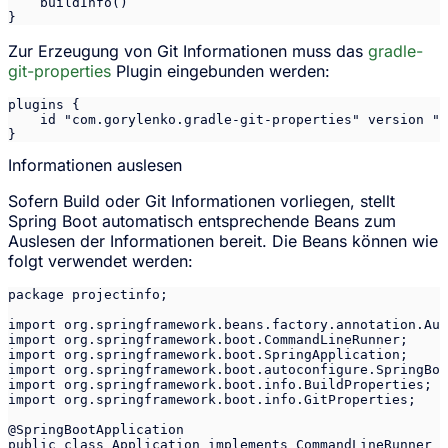
    buildInfo()

}
Zur Erzeugung von Git Informationen muss das
gradle-
git-properties
Plugin eingebunden werden:
plugins {

    id "com.gorylenko.gradle-git-properties" version "1
}
Informationen auslesen
Sofern Build oder Git Informationen vorliegen, stellt
Spring Boot automatisch entsprechende Beans zum
Auslesen der Informationen bereit. Die Beans können wie
folgt verwendet werden:
package projectinfo;

import org.springframework.beans.factory.annotation.Aut
import org.springframework.boot.CommandLineRunner;

import org.springframework.boot.SpringApplication;

import org.springframework.boot.autoconfigure.SpringBoo
import org.springframework.boot.info.BuildProperties;

import org.springframework.boot.info.GitProperties;

@SpringBootApplication

public class Application implements CommandLineRunner {
