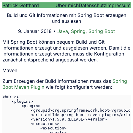
Patrick Gotthard
Über mich
Datenschutz
Impressum
Build und Git Informationen mit Spring Boot erzeugen
und auslesen
9. Januar 2018 •
Java
,
Spring
,
Spring Boot
Mit Spring Boot können bequem Build und Git
Informationen erzeugt und ausgelesen werden. Damit die
Informationen erzeugt werden, muss die Konfiguration
zunächst entsprechend angepasst werden.
Maven
Zum Erzeugen der Build Informationen muss das
Spring
Boot Maven Plugin
wie folgt konfiguriert werden:
<build>

    <plugins>

        <plugin>

            <groupId>org.springframework.boot</groupId>

            <artifactId>spring-boot-maven-plugin</artif
            <version>1.5.9.RELEASE</version>

            <executions>

                <execution>

                    <goals>
