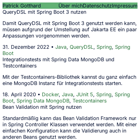
Patrick Gotthard
Über mich
Datenschutz
Impressum
QueryDSL mit Spring Boot 3 nutzen
Damit QueryDSL mit Spring Boot 3 genutzt werden kann,
müssen aufgrund der Umstellung auf Jakarta EE ein paar
Anpassungen vorgenommen werden.
31. Dezember 2022 •
Java
,
QueryDSL
,
Spring
,
Spring
Boot
Integrationstests mit Spring Data MongoDB und
Testcontainers
Mit der Testcontainers-Bibliothek kannst du ganz einfach
eine MongoDB Instanz für Integrationstests starten.
18. April 2020 •
Docker
,
Java
,
JUnit 5
,
Spring
,
Spring
Boot
,
Spring Data MongoDB
,
Testcontainers
Bean Validation mit Spring nutzen
Standardmäßig kann das Bean Validation Framework nur
in Spring Controller Klassen verwendet werden. Mit einer
einfachen Konfiguration kann die Validierung auch in
anderen Beans genutzt werden.